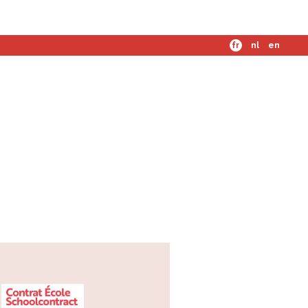
mes-nous ?
fr
nl
en