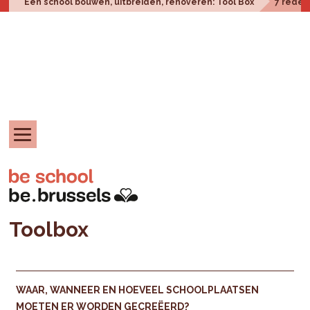
Een school bouwen, uitbreiden, renoveren: Tool Box
7 reden
Toolbox
WAAR, WANNEER EN HOEVEEL SCHOOLPLAATSEN
MOETEN ER WORDEN GECREËERD?