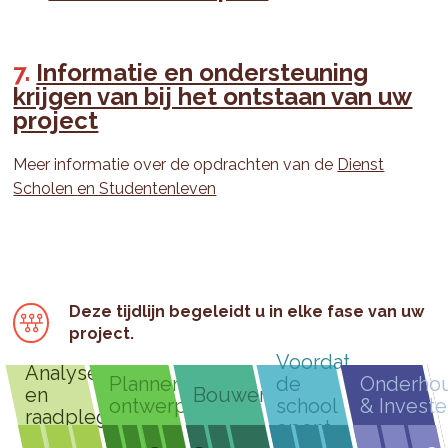
Informatie en ondersteuning
krijgen van bij het ontstaan van uw
project
Meer informatie over de opdrachten van de
Dienst
Scholen
en Studentenleven
Deze tijdlijn begeleidt u in elke fase van uw
project.
Voordat
Analyseren
Plannen &
de
Onderho
en
Bouwen
ontwerpen
school
& Investe
raadplegen
opent