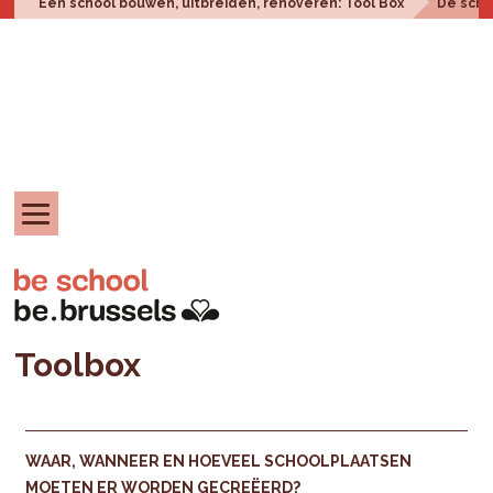
Een school bouwen, uitbreiden, renoveren: Tool Box
De scho
Toolbox
WAAR, WANNEER EN HOEVEEL SCHOOLPLAATSEN
MOETEN ER WORDEN GECREËERD?