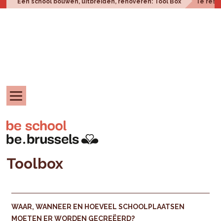
Een school bouwen, uitbreiden, renoveren: Tool Box
Te resp
Toolbox
WAAR, WANNEER EN HOEVEEL SCHOOLPLAATSEN
MOETEN ER WORDEN GECREËERD?