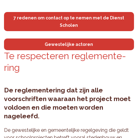
7 redenen om contact op te nemen met de Dienst
Scholen
Gewestelijke actoren
Te res­pec­te­ren re­gle­men­te­
ring
De reglementering dat zijn alle
voorschriften waaraan het project moet
voldoen en die moeten worden
nageleefd.
De gewestelijke en gemeentelijke regelgeving die geldt
voor schoolprojecten betreft vooral stedenbouw en