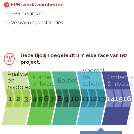
EPB-werkzaamheden
EPB-certificaat
Verwarmingsinstallaties
Deze tijdlijn begeleidt u in elke fase van uw
project.
Voordat
Analyseren
Plannen &
de
Onderho
en
Bouwen
ontwerpen
school
& Investe
raadplegen
opent
1
2
3
4
5
6
7
8
9
10
11
12
13
14
15
16