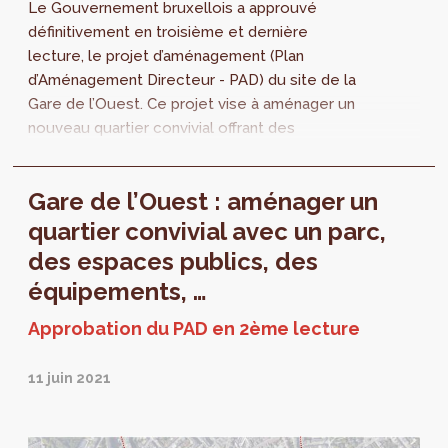
Le Gouvernement bruxellois a approuvé
définitivement en troisième et dernière
lecture, le projet d’aménagement (Plan
d’Aménagement Directeur - PAD) du site de la
Gare de l’Ouest. Ce projet vise à aménager un
nouveau quartier convivial offrant des
logements abordables ainsi qu'un grand parc
évolutif, des espaces publics ou encore des
Gare de l’Ouest : aménager un
équipements métropolitains et locaux.
Consultez les documents du projet.
quartier convivial avec un parc,
des espaces publics, des
équipements, …
Approbation du PAD en 2ème lecture
11 juin 2021