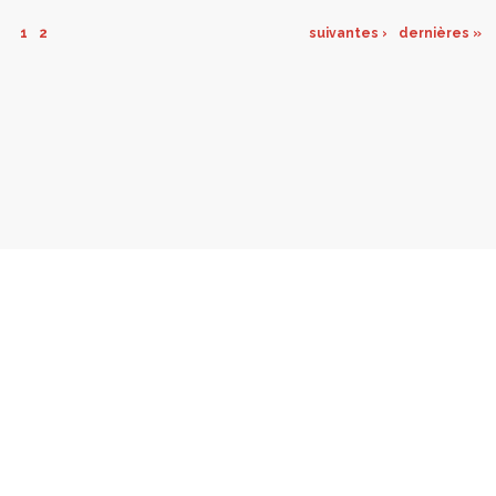
1
2
suivantes ›
dernières »