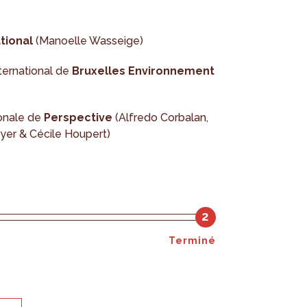
tional
(Manoelle Wasseige)
ternational de
Bruxelles Environnement
ionale de
Perspective
(Alfredo Corbalan,
yer & Cécile Houpert)
2
Terminé