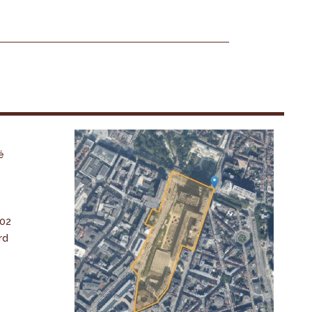
é
-02
rd