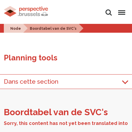
Search
Menu
Node
Boordtabel van de SVC's
Plan­ning tools
Dans cette section
Bo­ord­ta­bel van de SVC's