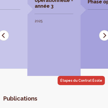
opérationnelle -
Phase op
année 3
2025
Étapes du Contrat École
Publications