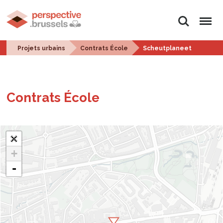
Rechercher
Menu
Projets urbains
Contrats École
Scheutplaneet
Contrats École
+
-