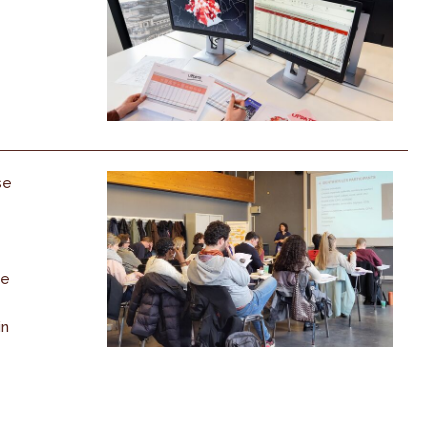
se
de
in