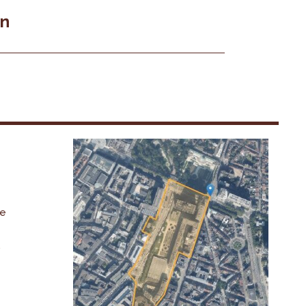
en
De
,