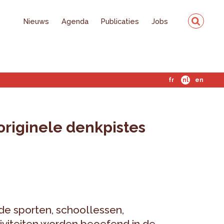
Nieuws
Agenda
Publicaties
Jobs
fr
nl
en
originele denkpistes
de sporten, schoollessen,
ctiviteiten worden beoefend in de