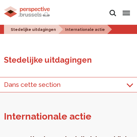
Zoeken
Menu
Stedelijke uitdagingen
Internationale actie
Ste­de­lij­ke uit­da­gin­gen
Dans cette section
In­ter­na­ti­o­na­le actie