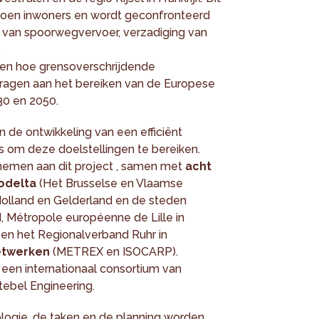
ljoen inwoners en wordt geconfronteerd
d van spoorwegvervoer, verzadiging van
.
ren hoe grensoverschrijdende
ragen aan het bereiken van de Europese
30 en 2050.
n de ontwikkeling van een efficiënt
is om deze doelstellingen te bereiken.
nemen aan dit project , samen met
acht
rodelta
(Het Brusselse en Vlaamse
Holland en Gelderland en de steden
 Métropole européenne de Lille in
d en het Regionalverband Ruhr in
netwerken
(METREX en ISOCARP).
een internationaal consortium van
ebel Engineering.
logie, de taken en de planning worden