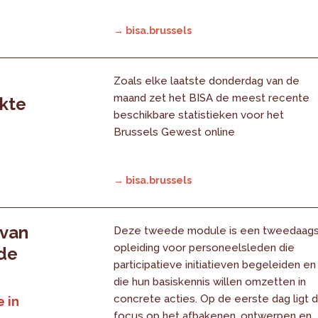
→ bisa.brussels
Zoals elke laatste donderdag van de
maand zet het BISA de meest recente
rkte
beschikbare statistieken voor het
Brussels Gewest online
→ bisa.brussels
 van
Deze tweede module is een tweedaag
opleiding voor personeelsleden die
 de
participatieve initiatieven begeleiden en
die hun basiskennis willen omzetten in
concrete acties. Op de eerste dag ligt 
 in
focus op het afbakenen, ontwerpen en