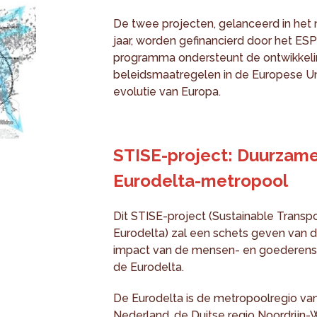
De twee projecten, gelanceerd in het 
jaar, worden gefinancierd door het 
programma ondersteunt de ontwikkeling
beleidsmaatregelen in de Europese Uni
evolutie van Europa.
STISE-project: Duurzame 
Eurodelta-metropool
Dit STISE-project (Sustainable Transpor
Eurodelta) zal een schets geven van 
impact van de mensen- en goederens
de Eurodelta.
De Eurodelta is de metropoolregio va
Nederland, de Duitse regio Noordrijn-We