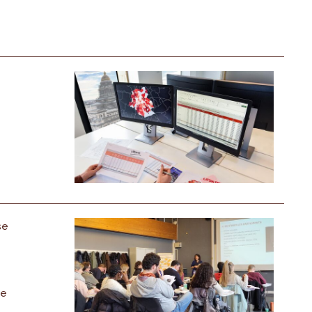
se
de