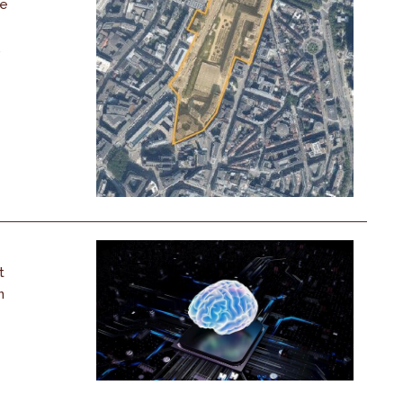
De
,
t
n