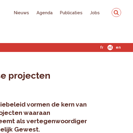
Nieuws
Agenda
Publicaties
Jobs
fr
nl
en
e projecten
iebeleid vormen de kern van
ojecten waaraan
neemt als vertegenwoordiger
elijk Gewest.