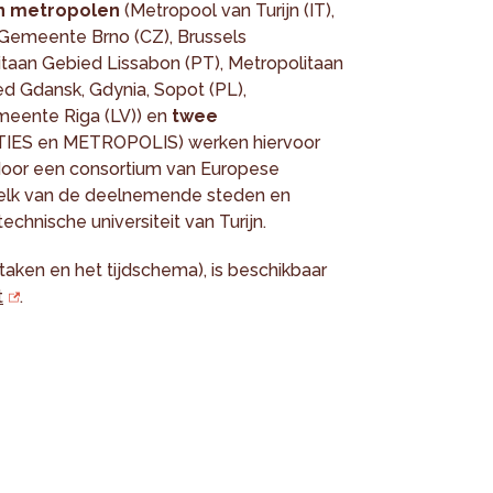
n metropolen
(Metropool van Turijn (IT),
 Gemeente Brno (CZ), Brussels
itaan Gebied Lissabon (PT), Metropolitaan
d Gdansk, Gdynia, Sopot (PL),
emeente Riga (LV)) en
twee
IES en METROPOLIS) werken hiervoor
door een consortium van Europese
n elk van de deelnemende steden en
chnische universiteit van Turijn.
taken en het tijdschema), is beschikbaar
t
.