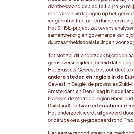
dichtbewoond gebied telt bijna 50 mi
met tal van uitdagingen op het gebie
wegeninfrastructuur en luchtvervuiling
Het STISE-project zal tevens analyse
samenwerking en governance kan bijd
duurzaamheidsdoelstellingen voor 20
Tot slot zal dit onderzoek bijdragen aa
grensoverschrijdend beleid dat nodig 
Het Brussels Gewest besloot deel te 
andere steden en regio's in de Eu
Gewest in België, de provincies Zuid-
Amsterdam en Den Haag in Nederland,
Frankrijk, de Metropolregion Rheinlan
Duitsland) en
twee internationale 
Het onderzoek wordt uitgevoerd door 
onderzoekers, gegroepeerd rond Tract
Het eerste rapport waarin de methodo