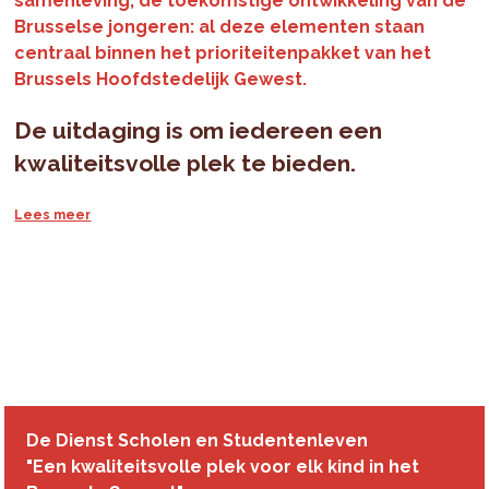
samenleving, de toekomstige ontwikkeling van de
Brusselse jongeren: al deze elementen staan
centraal binnen het prioriteitenpakket van het
Brussels Hoofdstedelijk Gewest.
De uitdaging is om iedereen een
kwaliteitsvolle plek te bieden.
Door te zorgen voor voldoende
kinderopvangplaatsen
Door
monitoring van vraag naar en aanbod
van
kinderopvangplaatsen kan de behoefte aan nieuwe
plaatsen objectief worden beoordeeld - Hoeveel? Waar?
Wanneer?
Door te zorgen voor voldoende plaatsen in
De Dienst Scholen en Studentenleven
onze scholen
"Een kwaliteitsvolle plek voor elk kind in het
Aan de hand van de
monitoring van vraag en aanbod