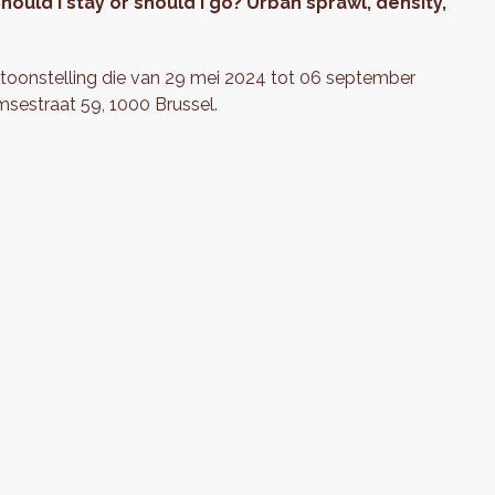
Should I stay or should I go? Urban sprawl, density,
oonstelling die van 29 mei 2024 tot 06 september
msestraat 59, 1000 Brussel.