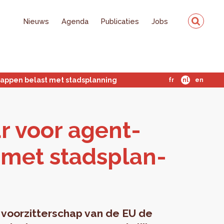
Nieuws
Agenda
Publicaties
Jobs
appen belast met stadsplanning
fr
nl
en
ar voor agent­
 met stads­plan­
 voorzitterschap van de EU de