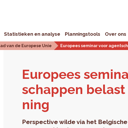
Statistieken en analyse
Planningstools
Over ons
aad van de Europese Unie
Europees seminar voor agentsch
Eu­ro­pees se­mi­n
schap­pen be­last
ning
Perspective wilde via het Belgische