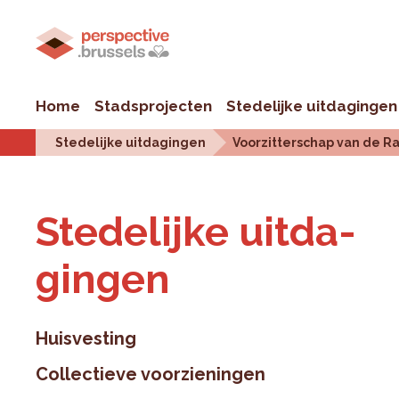
Home
Stadsprojecten
Stedelijke uitdagingen
Stedelijke uitdagingen
Voorzitterschap van de R
Ste­de­lij­ke uit­da­
gin­gen
Huisvesting
Collectieve voorzieningen