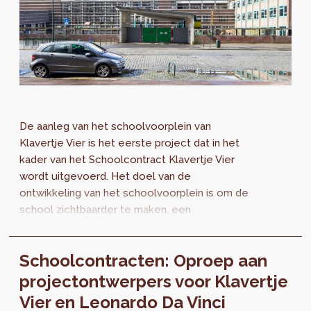
De aanleg van het schoolvoorplein van
Klavertje Vier is het eerste project dat in het
kader van het Schoolcontract Klavertje Vier
wordt uitgevoerd. Het doel van de
ontwikkeling van het schoolvoorplein is om de
school zichtbaarder te maken, een
toegankelijker en vriendelijker imago aan te
meten en tegelijkertijd de verkeersveiligheid
Schoolcontracten: Oproep aan
en de luchtkwaliteit te verbeteren.
projectontwerpers voor Klavertje
Vier en Leonardo Da Vinci