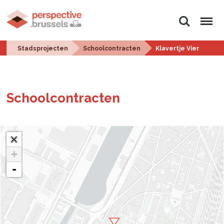
Zoeken
Menu
Stadsprojecten
Schoolcontracten
Klavertje Vier
School­con­trac­ten
+
-