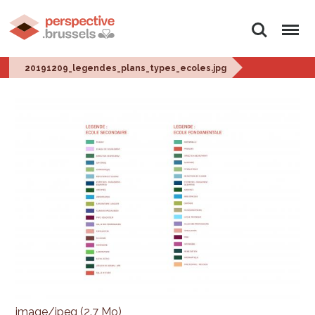
Rechercher
Menu
20191209_legendes_plans_types_ecoles.jpg
image/jpeg (2.7 Mo)