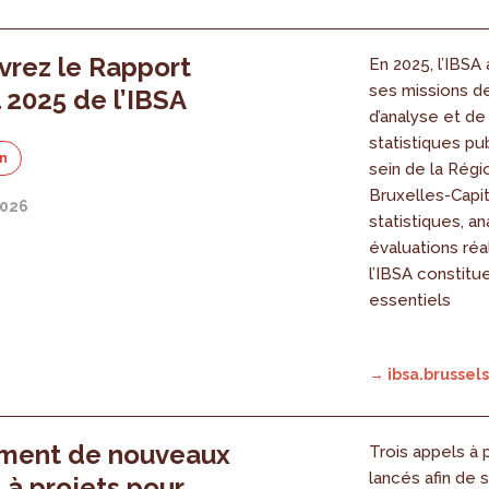
rez le Rapport
En 2025, l’IBSA 
ses missions d
 2025 de l’IBSA
d’analyse et de 
statistiques pu
on
sein de la Régi
Bruxelles-Capit
2026
statistiques, a
évaluations réa
l’IBSA constitu
essentiels
→ ibsa.brussels
ment de nouveaux
Trois appels à 
lancés afin de 
 à projets pour