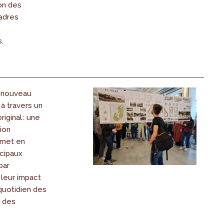
on des
adres
.
 nouveau
à travers un
riginal : une
ion
 met en
ncipaux
par
 leur impact
quotidien des
t des