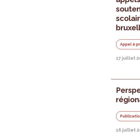
souten
scolai
bruxel
Appel à p
17 juillet 
Persp
région
Publicati
16 juillet 