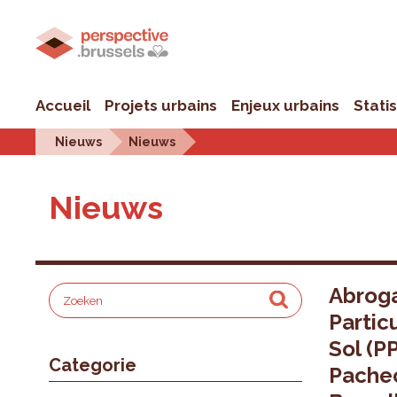
Accueil
Projets urbains
Enjeux urbains
Stati
Nieuws
Nieuws
Nieuws
Abroga
Partic
Sol (P
Categorie
Pachec