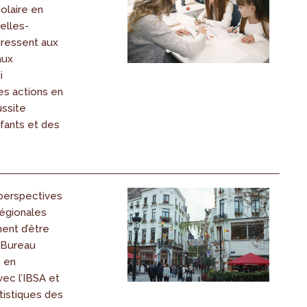
olaire en
elles-
adressent aux
aux
i
s actions en
ussite
fants et des
perspectives
égionales
ent d’être
e Bureau
, en
vec l’IBSA et
atistiques des