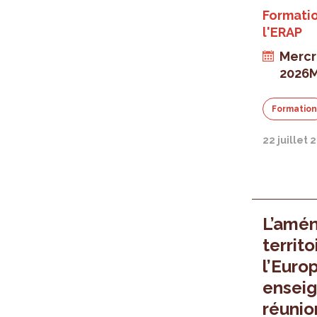
Formatio
l'ERAP
Mercr
2026
M
Formatio
22 juillet 
L’amé
territ
l’Euro
enseig
réunio