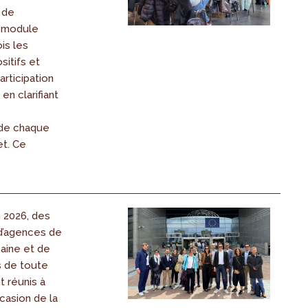
 de
 module
is les
sitifs et
rticipation
en clarifiant
de chaque
et. Ce
n 2026, des
d’agences de
baine et de
s de toute
t réunis à
ccasion de la