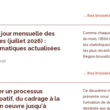
→ ibsa.brussels
 jour mensuelle des
Comme chaque 
du mois, l’IBSA
s (juillet 2026) :
les statistique
ématiques actualisées
les plus récent
Région bruxell
2026
→ ibsa.brussels
er un processus
Ce deuxième m
présente sous 
ipatif, du cadrage à la
formation de de
n oeuvre jusqu'à
destinée aux a