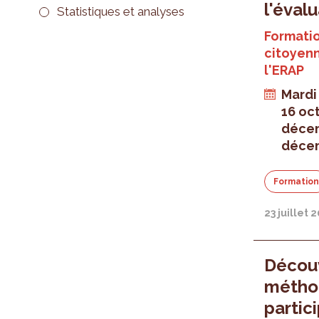
l'éval
Statistiques et analyses
Formatio
citoyenn
l'ERAP
Mardi
16 oc
déce
déce
Formatio
23 juillet 
Découv
méthod
partic