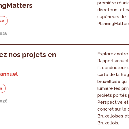
première réuni
ngMatters
directeurs et c
supérieurs de
ce
PlanningMatters
2026
ez nos projets en
Explorez notre
Rapport annuel 
fil conducteur o
 annuel
carte de la Rég
bruxelloise qui
lumière les pri
on
projets portés 
2026
Perspective et
concret sur le 
Bruxelloises e
Bruxellois.