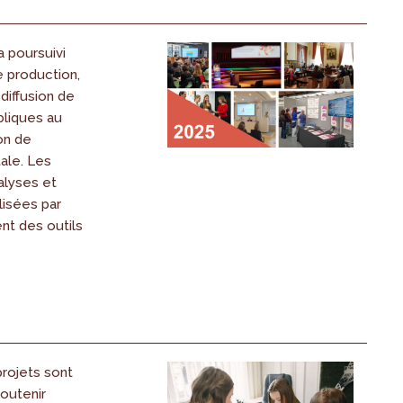
a poursuivi
e production,
diffusion de
bliques au
on de
ale. Les
nalyses et
lisées par
ent des outils
projets sont
soutenir