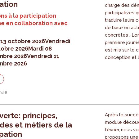
uation
charge des dé
participatives 
ns à la participation
traduire leurs 
e en collaboration avec
de base en act
concrètes . Lor
 13 octobre 2026
Vendredi
première journé
tobre 2026
Mardi 08
est mis sur le c
mbre 2026
Vendredi 11
conception et l
mbre 2026
n
2026
erte: principes,
Après le succè
module découv
es et métiers de la
février, nous v
ipation
proposons une