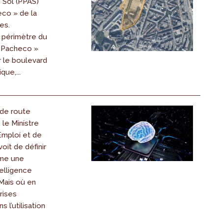
u Sol (PPAS)
eco » de la
es.
e périmètre du
 Pacheco »
r le boulevard
que,...
 de route
, le Ministre
’Emploi et de
oit de définir
me une
telligence
. Mais où en
rises
s l’utilisation