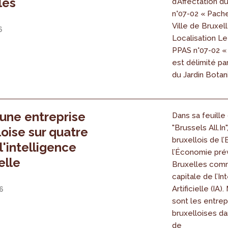
les
d’Affectation d
n°07-02 « Pach
Ville de Bruxell
6
Localisation L
PPAS n°07-02 «
est délimité pa
du Jardin Botani
'une entreprise
Dans sa feuille
"Brussels All.In"
loise sur quatre
bruxellois de l
 l'intelligence
l’Économie prév
ielle
Bruxelles com
capitale de l’In
Artificielle (IA)
6
sont les entrep
bruxelloises dan
de