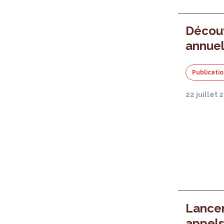
Découv
annuel
Publicati
22 juillet 
Lance
appels