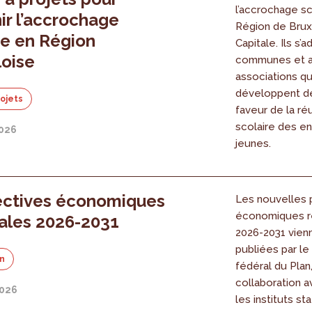
l’accrochage sc
ir l’accrochage
Région de Brux
re en Région
Capitale. Ils s’
loise
communes et 
associations qu
développent de
rojets
faveur de la ré
scolaire des en
2026
jeunes.
ectives économiques
Les nouvelles 
économiques r
ales 2026-2031
2026-2031 vienn
publiées par l
on
fédéral du Plan
collaboration a
2026
les instituts st