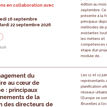
édition au mois
ns en collaboration avec
septembre. Ce
présente à la fo
edi 16 septembre
principaux dispo
ardi 22 septembre 2026
méthodes de pa
existantes tout 
n
les métiers et
compétences 
2026
étape d’un proj
module de...
nagement du
Les 11 et 12 jui
représentants 
oire au cœur de
planification ur
pe : principaux
réseaux urbain
nements de la
l’Europe se son
n des directeurs de
Bruxelles à l’o