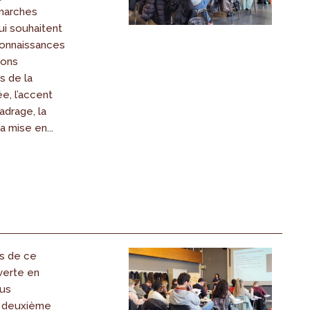
marches
qui souhaitent
connaissances
ions
s de la
e, l’accent
adrage, la
a mise en...
s de ce
erte en
ous
 deuxième