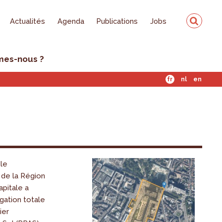
Actualités
Agenda
Publications
Jobs
mes-nous ?
fr
nl
en
 le
de la Région
pitale a
gation totale
ier