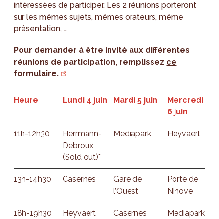
intéressées de participer. Les 2 réunions porteront
sur les mêmes sujets, mêmes orateurs, même
présentation, …
Pour demander à être invité aux différentes
réunions de participation, remplissez
ce
formulaire.
Heure
Lundi 4 juin
Mardi 5 juin
Mercredi
6 juin
11h-12h30
Herrmann-
Mediapark
Heyvaert
Debroux
(Sold out)*
13h-14h30
Casernes
Gare de
Porte de
l’Ouest
Ninove
18h-19h30
Heyvaert
Casernes
Mediapark