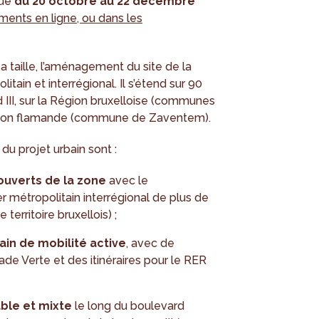
que
du 20 octobre au 22 décembre
ments en ligne, ou dans les
a taille, l’aménagement du site de la
tain et interrégional. Il s’étend sur 90
III, sur la Région bruxelloise (communes
 Région flamande (commune de Zaventem).
du projet urbain sont :
 ouverts de la zone
avec le
métropolitain interrégional de plus de
territoire bruxellois) ;
in de mobilité active
, avec de
ade Verte et des itinéraires pour le RER
ble et mixte
le long du boulevard