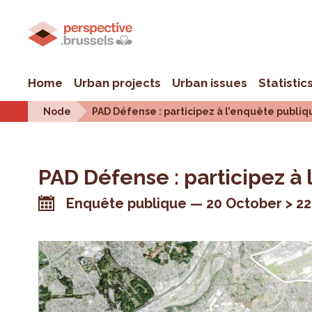
Home
Urban projects
Urban issues
Statistic
Node
PAD Défense : participez à l’enquête publiqu
PAD Défense : participez à 
Enquête publique
20 October > 2