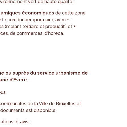
nvironnement vert de haute qualité ;
dynamiques économiques
de cette zone
r le corridor aéroportuaire, avec +-
 (mêlant tertiaire et productif) et +-
ices, de commerces, d'horeca.
gne ou auprès du service urbanisme de
mune d’Evere
.
ous
ommunales de la Ville de Bruxelles et
s documents est disponible.
ions et avis :