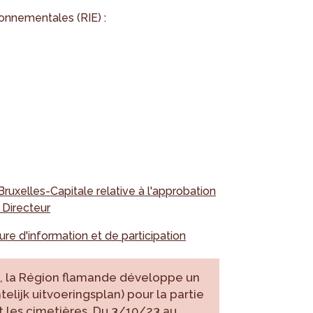
ronnementales (RIE) :
uxelles-Capitale relative à l'approbation
Directeur
re d'information et de participation
e, la Région flamande développe un
elijk uitvoeringsplan) pour la partie
t les cimetières. Du 3/10/23 au