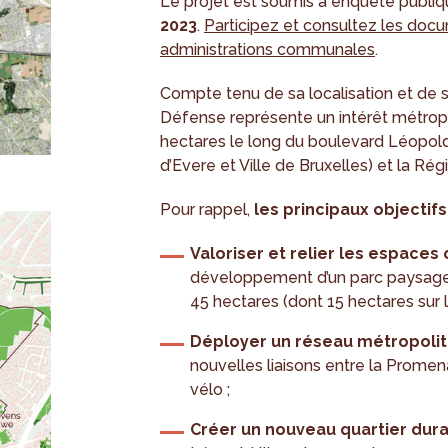
Le projet est soumis à enquête publi
2023
.
Participez et consultez les docu
administrations communales
.
Compte tenu de sa localisation et de s
Défense représente un intérêt métropoli
hectares le long du boulevard Léopold 
d’Evere et Ville de Bruxelles) et la
Pour rappel,
les principaux objectifs
Valoriser et relier les espaces
développement d’un parc paysager 
45 hectares (dont 15 hectares sur le 
Déployer un réseau métropolita
nouvelles liaisons entre la Promen
vélo ;
Créer un nouveau quartier dura