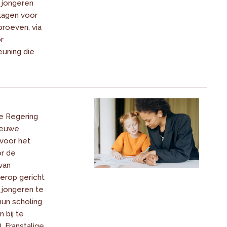
 jongeren
lagen voor
proeven, via
r
uning die
e Regering
ieuwe
voor het
r de
van
 erop gericht
n jongeren te
hun scholing
 bij te
 Franstalige