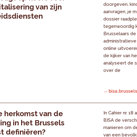
doorgeven, kind
talisering van zijn
aanvragen, je 
idsdiensten
dossier raadpl
tegenwoordig 
Brusselaars d
administratieve
online uitvoeren
de kijker van h
analyseert de s
over de
→ bisa.brussels
e herkomst van de
In Cahier nr. 18
BISA de versch
ing in het Brussels
manieren om d
 definiëren?
van een bevolk