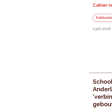
Cahier nr
Publicati
1 juli 2026
Schoo
Anderl
'verbi
gebou