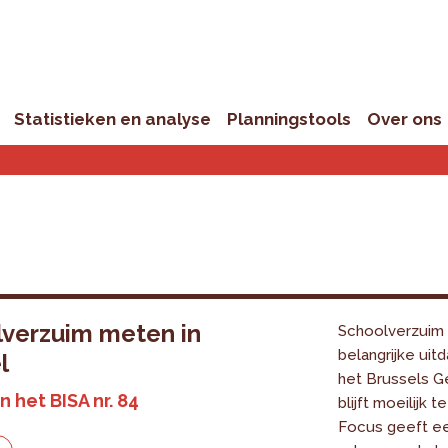
Statistieken en analyse
Planningstools
Over ons
verzuim meten in
Schoolverzuim 
belangrijke uit
l
het Brussels G
n het BISA nr. 84
blijft moeilijk 
Focus geeft ee