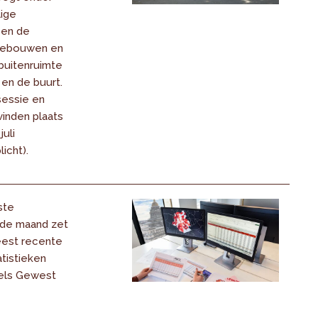
lige
sen de
 gebouwen en
buitenruimte
 en de buurt.
sessie en
vinden plaats
uli
icht).
ste
 de maand zet
eest recente
tistieken
els Gewest