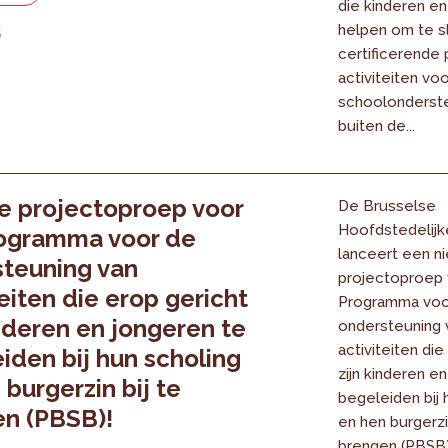
die kinderen en
helpen om te s
6
certificerende 
activiteiten voo
schoolonderste
buiten de...
 projectoproep voor
De Brusselse
Hoofdstedelijk
rogramma voor de
lanceert een n
teuning van
projectoproep 
teiten die erop gericht
Programma voo
inderen en jongeren te
ondersteuning 
activiteiten die
iden bij hun scholing
zijn kinderen e
 burgerzin bij te
begeleiden bij 
n (PBSB)!
en hen burgerzin
brengen (PBSB).