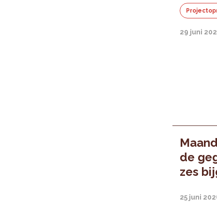
Projectop
29 juni 20
Maande
de geg
zes bi
25 juni 20