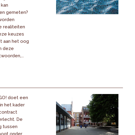
 kan
en gemeten?
 worden
 realiteiten
eze keuzes
st aan het oog
m deze
woorden,...
GO! doet een
in het kader
contract
rlecht. De
ng tussen
ogt onder