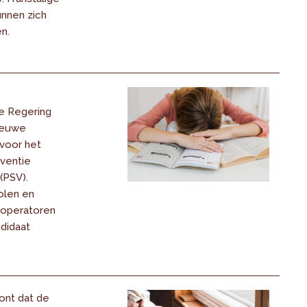
unnen zich
n.
e Regering
ieuwe
voor het
ventie
(PSV).
olen en
 operatoren
didaat
ont dat de