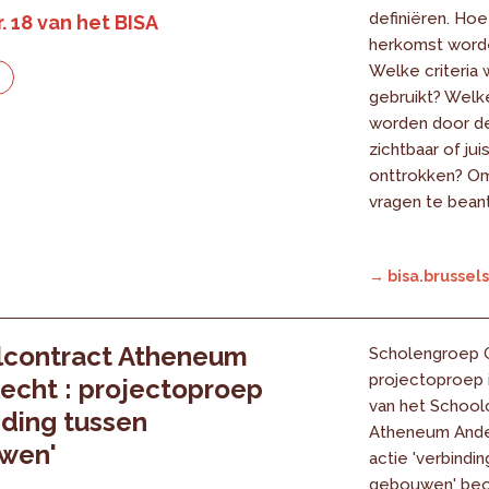
definiëren. Hoe
. 18 van het BISA
herkomst word
Welke criteria
e
gebruikt? Welke
worden door d
zichtbaar of jui
onttrokken? O
vragen te beant
→ bisa.brussels
lcontract Atheneum
Scholengroep 
projectoproep 
echt : projectoproep
van het School
nding tussen
Atheneum Ande
wen'
actie 'verbindi
gebouwen' beo