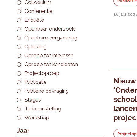
Publicati
Colloquium
Conferentie
16 juli 202
Enquête
Openbaar onderzoek
Openbare vergadering
Opleiding
Oproep tot interesse
Oproep tot kandidaten
Projectoproep
Nieuw
Publicatie
'Onder
Publieke bevraging
school
Stages
lancer
Tentoonstelling
proje
Workshop
Jaar
Projectop