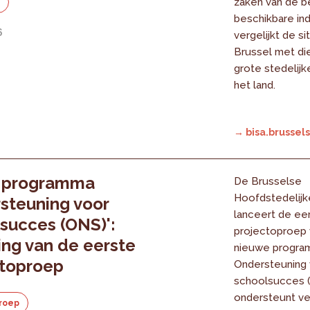
zaken van de be
e
beschikbare in
6
vergelijkt de sit
Brussel met die
grote stedelijk
het land.
→ bisa.brussels
 programma
De Brusselse
Hoofdstedelijk
steuning voor
lanceert de ee
succes (ONS)':
projectoproep 
ing van de eerste
nieuwe progr
ctoproep
Ondersteuning
schoolsucces 
ondersteunt ve
roep