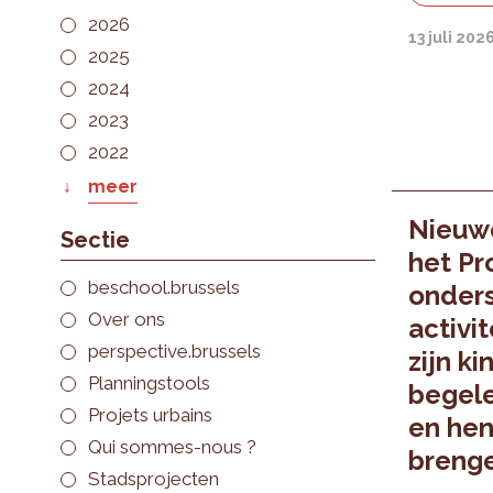
2026
13 juli 202
2025
2024
2023
2022
meer
Nieuwe
Sectie
het P
beschool.brussels
onders
Over ons
activi
perspective.brussels
zijn k
Planningstools
begele
Projets urbains
en hen
Qui sommes-nous ?
brenge
Stadsprojecten