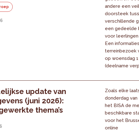
andere een vei
roep
doorsteek tus
26
verschillende
een gedeelde 
voor leerlingen
Een informatie
terreinbezoek 
op woensdag 1 j
(deelname verpl
lijkse update van
Zoals elke laat
donderdag van
evens (juni 2026):
het BISA de m
jgewerkte thema’s
beschikbare sta
voor het Bruss
26
online