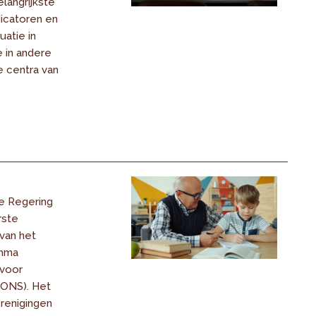
langrijkste
dicatoren en
uatie in
 in andere
e centra van
e Regering
rste
van het
amma
 voor
(ONS). Het
renigingen