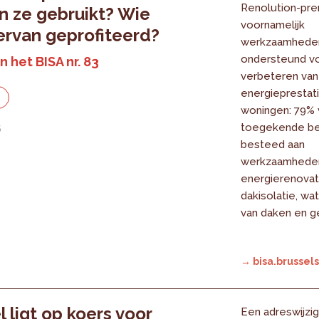
Renolution-pr
 ze gebruikt? Wie
voornamelijk
ervan geprofiteerd?
werkzaamhede
ondersteund vo
n het BISA nr. 83
verbeteren van
energieprestati
e
woningen: 79% 
toegekende be
6
besteed aan
werkzaamhede
energierenovat
dakisolatie, wa
van daken en ge
→ bisa.brussels
l ligt op koers voor
Een adreswijzig