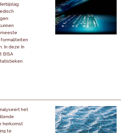
erbijslag
medisch
egen:
kunnen
e meeste
 formaliteiten
. In deze In
et BISA
tatistieken
 analyseert het
illende
e herkomst
ing te