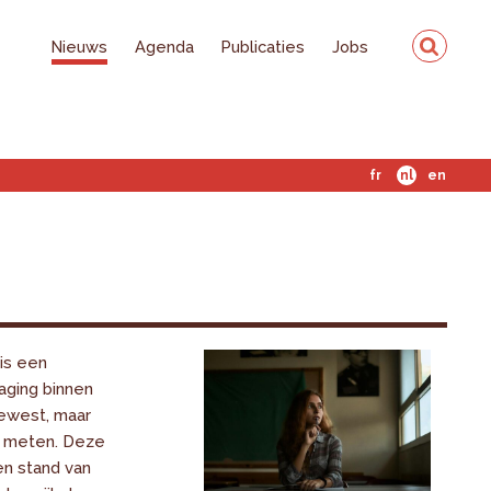
Nieuws
Agenda
Publicaties
Jobs
fr
nl
en
is een
daging binnen
ewest, maar
te meten. Deze
n stand van