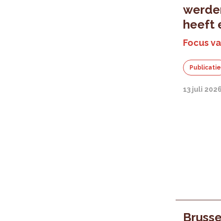
werden
heeft 
Focus va
Publicati
13 juli 202
Brusse