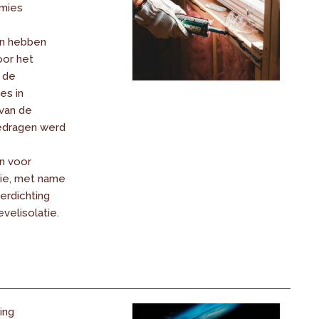
emies
n hebben
or het
 de
es in
van de
dragen werd
n voor
ie, met name
terdichting
velisolatie.
ing