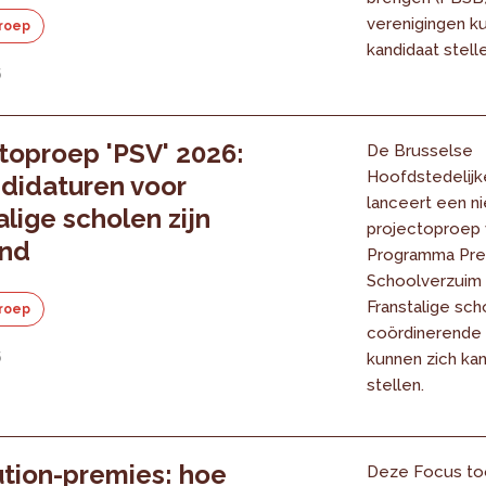
verenigingen k
roep
kandidaat stelle
6
toproep 'PSV' 2026:
De Brusselse
Hoofdstedelijk
didaturen voor
lanceert een n
alige scholen zijn
projectoproep 
nd
Programma Pre
Schoolverzuim 
Franstalige sch
roep
coördinerende
6
kunnen zich kan
stellen.
tion-premies: hoe
Deze Focus to