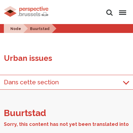
Search
Menu
Node
Buurtstad
Urban is­sues
Dans cette section
Bu­urt­stad