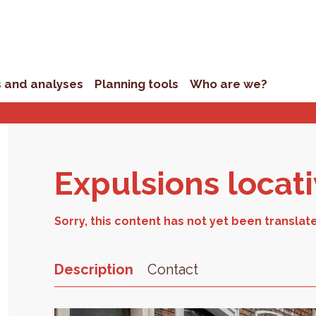
s and analyses
Planning tools
Who are we?
Ex­pul­sions loca­t
Description
Contact