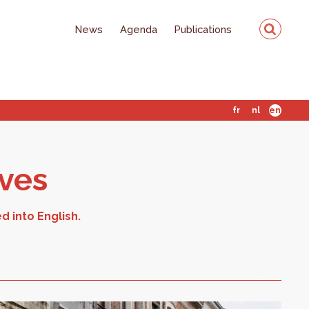
News
Agenda
Publications
fr
nl
en
ives