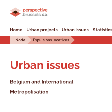
Home
Urban projects
Urban issues
Statistic
Node
Expulsions locatives
Urban is­sues
Belgium and International
Metropolisation