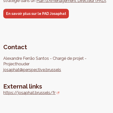
stratégie dans un
Plan d'Aménagement Directeur (PAD)
.
En savoir plus sur le PAD Josaphat
Contact
Alexandre
Ferrão Santos
Chargé de projet
Projecthouder
josaphat@perspective.brussels
External links
https://josaphat.brussels/fr