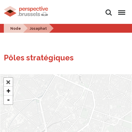
Search
Menu
Node
Josaphat
Pôles stratégiques
+
-