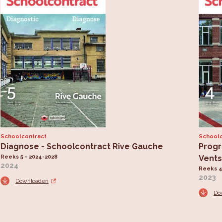
Schoolcontract
Schoolc
Diagnose - Schoolcontract Rive Gauche
Progr
Reeks 5 - 2024-2028
Vent
2024
Reeks 4
2023
Downloaden
Do