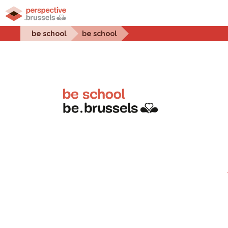
Home
Stadsprojecten
Stedelijke uitdagingen
be school
be school