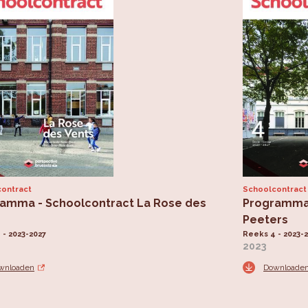
ontract
Schoolcontract
amma - Schoolcontract La Rose des
Programma
s
Peeters
 - 2023-2027
Reeks 4 - 2023-
2023
wnloaden
Downloade