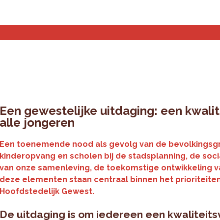
Statistieken en analyse
Planningstools
Over ons
Een gewestelijke uitdaging: een kwalit
alle jongeren
Een toenemende nood als gevolg van de bevolkingsgro
kinderopvang en scholen bij de stadsplanning, de so
van onze samenleving, de toekomstige ontwikkeling va
deze elementen staan centraal binnen het prioriteite
Hoofdstedelijk Gewest.
De uitdaging is om iedereen een kwaliteitsv