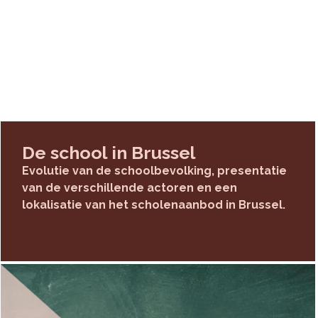
atsen
ngplaatsen kan de behoefte aan
Waar? Wanneer?
scholen
 we de behoefte aan nieuwe
De school in Brussel
het aantal schoolplaatsen
Evolutie van de schoolbevolking, presentatie
van de verschillende actoren en een
lokalisatie van het scholenaanbod in Brussel.
laatsen in scholen op zijn
wkundige regels
en
begeleiding
n geïnvesteerd om
de kwaliteit van
beteren. Zo niet zullen scholen