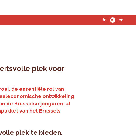
fr
nl
en
eitsvolle plek voor
ei, de essentiële rol van
ciaaleconomische ontwikkeling
n de Brusselse jongeren: al
npakket van het Brussels
olle plek te bieden.