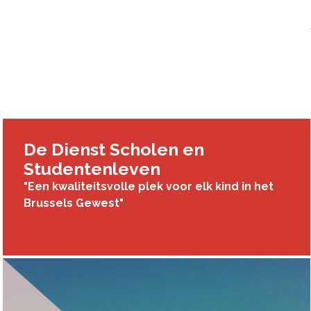
De Dienst Scholen en
Studentenleven
"Een kwaliteitsvolle plek voor elk kind in het
Brussels Gewest"