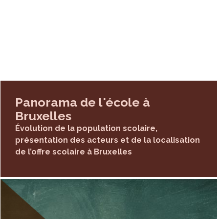
eux d’accueil
 de la petite enfance permet
Où ? Quand ?
oles
ctiver les besoins de création de
Panorama de l'école à
Bruxelles
n de places
oles sur son territoire via
Évolution de la population scolaire,
osition d’un
accompagnement
présentation des acteurs et de la localisation
de l’offre scolaire à Bruxelles
a investir pour maintenir et
es écoles fermer. La Région
amélioration de la qualité de leur