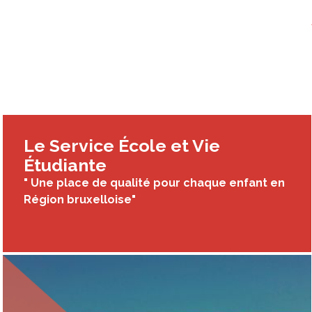
Le Service École et Vie
Étudiante
" Une place de qualité pour chaque enfant en
Région bruxelloise"