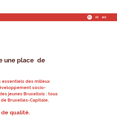
mes-nous ?
fr
nl
en
une une place de
essentiels des milieux
développement socio-
s jeunes Bruxellois : tous
 de Bruxelles-Capitale.
e de qualité.