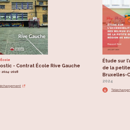
 École
Étude sur l’
ostic - Contrat École Rive Gauche
de la petit
- 2024-2028
Bruxelles-C
2024
léchargement
Télécharge