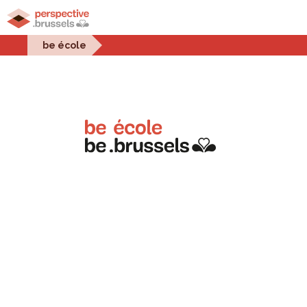
Accueil
Projets urbains
Enjeux urbains
Stati
be école