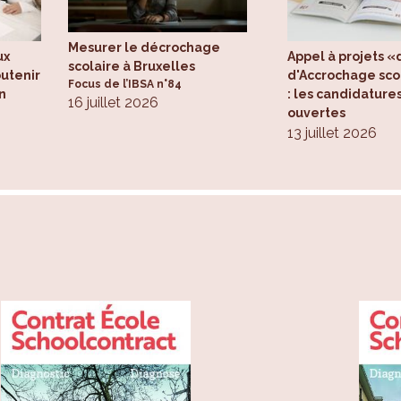
d’objectiver l’offre et la demande.
Mesurer le décrochage
ux
Appel à projets «d
scolaire à Bruxelles
outenir
d'Accrochage scol
Focus de l’IBSA n°84
n
: les candidature
16 juillet 2026
ouvertes
13 juillet 2026